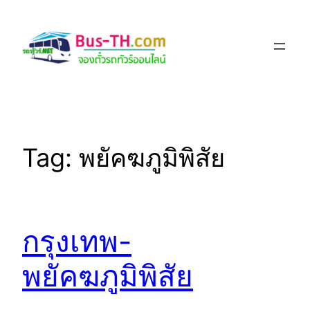
Skip
to
content
Tag:
พยัคฆภูมิพิสัย
กรุงเทพ-
พยัคฆภูมิพิสัย