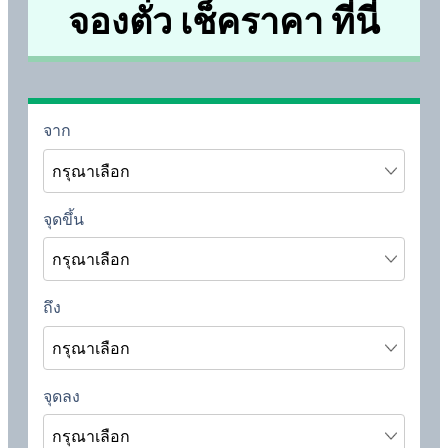
จองตั๋ว เช็คราคา ที่นี่